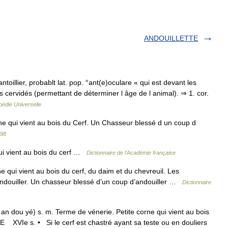
ANDOUILLETTE
antoillier, probablt lat. pop. °ant(e)oculare « qui est devant les
 cervidés (permettant de déterminer l âge de l animal). ⇒ 1. cor.
édie Universelle
 qui vient au bois du Cerf. Un Chasseur blessé d un coup d
798
qui vient au bois du cerf …
Dictionnaire de l'Académie française
 qui vient au bois du cerf, du daim et du chevreuil. Les
 andouiller. Un chasseur blessé d’un coup d’andouiller …
Dictionnaire
n an dou yé) s. m. Terme de vénerie. Petite corne qui vient au bois
 XVIe s. • Si le cerf est chastré ayant sa teste ou en douliers