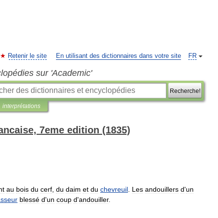
Retenir le site
En utilisant des dictionnaires dans votre site
FR
clopédies sur 'Academic'
Recherche!
interprétations
ancaise, 7eme edition (1835)
nt
au
bois
du
cerf
,
du
daim
et
du
chevreuil
.
Les
andouillers
d
'
un
sseur
blessé
d
'
un
coup
d
'
andouiller
.