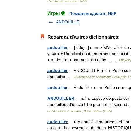
L
'
Academie
francaise
.
1835
.
Игры ⚽
Поможем сделать НИР
ANDOUILLE
Regardez d'autres dictionnaires:
andouiller
— [ ɑ̃duje ] n. m. • XIVe; altér. de 
yeux » ♦ Ramification du merrain des bois des
● andouiller nom masculin (latin… …
Encyclop
andouiller
— ANDOUILLER. s. m. Petite corne
andouiller …
Dictionnaire de l'Académie Française 1
andouiller
— Andouiller. s. m. Petite corne 
ANDOUILLER
— n. m. Espèce de petite corne
andouillers d’un cerf. Le premier, le second
de l'Academie Francaise, 8eme edition (1935)
andouiller
— (an dou llé, ll mouillées, et no
du cerf, du chevreuil et du daim. HISTORIQUE