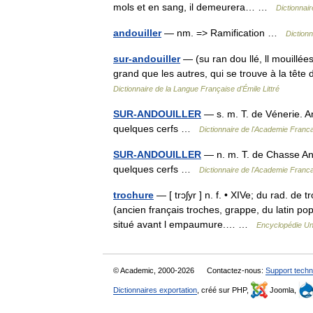
mols et en sang, il demeurera… …
Dictionnair
andouiller
— nm. => Ramification …
Diction
sur-andouiller
— (su ran dou llé, ll mouillée
grand que les autres, qui se trouve à la t
Dictionnaire de la Langue Française d'Émile Littré
SUR-ANDOUILLER
— s. m. T. de Vénerie. An
quelques cerfs …
Dictionnaire de l'Academie Franca
SUR-ANDOUILLER
— n. m. T. de Chasse Ando
quelques cerfs …
Dictionnaire de l'Academie Franca
trochure
— [ trɔʃyr ] n. f. • XIVe; du rad. de
(ancien français troches, grappe, du latin po
situé avant l empaumure.… …
Encyclopédie Un
© Academic, 2000-2026
Contactez-nous:
Support techn
Dictionnaires exportation
, créé sur PHP,
Joomla,