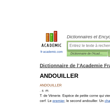
Dictionnaires et Ency
fr-academic.com
Dictionnaire de l'Academie Francaise, 7eme edition (1835)
Dictionnaire de l'Academie Fr
ANDOUILLER
ANDOUILLER
.
s
.
m
.
T
.
de
Vénerie
.
Espèce
de
petite
corne
qui
vie
cerf
.
Le
premier
,
le
second
andouiller
.
Un
cha