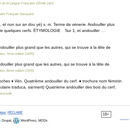
e de la Langue Française d'Émile Littré
naire Français-Savoyard
s, et non sur an dou yé) s. m. Terme de vénerie. Andouiller plus
ête de quelques cerfs. ÉTYMOLOGIE Sur 1, et andouiller …
douiller plus grand que les autres, qui se trouve à la tête de
ise, 7eme edition (1835)
uiller plus grand que les autres, qui se trouve à la tête de
ise, 8eme edition (1935)
 troches ♦ Vén. Quatrième andouiller du cerf. ● trochure nom féminin
pulaire traduca, sarment) Quatrième andouiller des bois du cerf,
iverselle
ique
,
RÉCLAME
18+
Drupal,
WordPress, MODx.